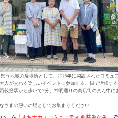
う地域の居場所として、2018年に開設された
コミュ
大人が交わる楽しいイベントに参加する、街で活躍する
西荻窪駅から歩いて3分、神明通りの商店街の真ん中に
なさまの憩いの場としてお集まりください！
たい」を
「まちナカ・コミュニティ 西荻みなみ」
で